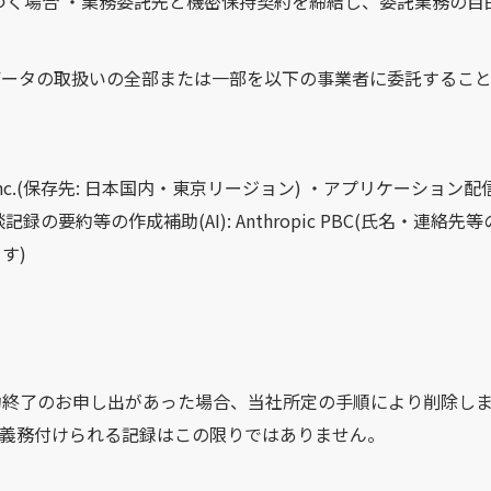
づく場合 ・業務委託先と機密保持契約を締結し、委託業務の目
データの取扱いの全部または一部を以下の事業者に委託すること
c.(保存先: 日本国内・東京リージョン) ・アプリケーション配信: Ve
記録の要約等の作成補助(AI): Anthropic PBC(氏名
す)
約終了のお申し出があった場合、当社所定の手順により削除しま
が義務付けられる記録はこの限りではありません。